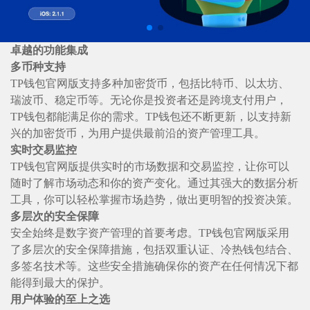
卓越的功能集成
多币种支持
TP钱包官网版支持多种加密货币，包括比特币、以太坊、
瑞波币、稳定币等。无论你是投资者还是跨境支付用户，
TP钱包都能满足你的需求。TP钱包还不断更新，以支持新
兴的加密货币，为用户提供最前沿的资产管理工具。
实时交易监控
TP钱包官网版提供实时的市场数据和交易监控，让你可以
随时了解市场动态和你的资产变化。通过其强大的数据分析
工具，你可以轻松掌握市场趋势，做出更明智的投资决策。
多层次的安全保障
安全始终是数字资产管理的首要考虑。TP钱包官网版采用
了多层次的安全保障措施，包括双重认证、冷热钱包结合、
多签名技术等。这些安全措施确保你的资产在任何情况下都
能得到最大的保护。
用户体验的至上之选