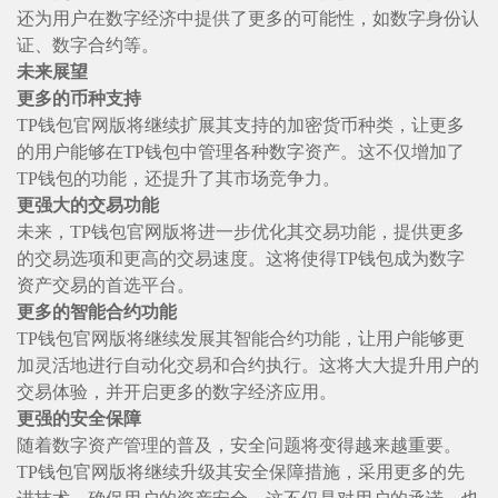
还为用户在数字经济中提供了更多的可能性，如数字身份认
证、数字合约等。
未来展望
更多的币种支持
TP钱包官网版将继续扩展其支持的加密货币种类，让更多
的用户能够在TP钱包中管理各种数字资产。这不仅增加了
TP钱包的功能，还提升了其市场竞争力。
更强大的交易功能
未来，TP钱包官网版将进一步优化其交易功能，提供更多
的交易选项和更高的交易速度。这将使得TP钱包成为数字
资产交易的首选平台。
更多的智能合约功能
TP钱包官网版将继续发展其智能合约功能，让用户能够更
加灵活地进行自动化交易和合约执行。这将大大提升用户的
交易体验，并开启更多的数字经济应用。
更强的安全保障
随着数字资产管理的普及，安全问题将变得越来越重要。
TP钱包官网版将继续升级其安全保障措施，采用更多的先